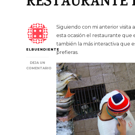
RESTAURANTE 
Siguiendo con mi anterior visita
esta ocasión el restaurante que 
también la más interactiva que e
ELBUENDIENTE
prefieras.
DEJA UN
COMENTARIO
EN
RESTAURANTE
DEL
MERCADO
DEL
MARISCO