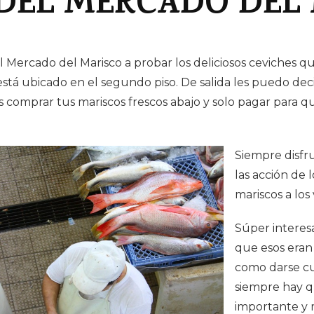
DEL MERCADO DEL
 al Mercado del Marisco a probar los deliciosos ceviches 
está ubicado en el segundo piso. De salida les puedo dec
s comprar tus mariscos frescos abajo y solo pagar para qu
Siempre disfru
las acción de
mariscos a los 
Súper interesa
que esos eran
como darse c
siempre hay q
importante y m