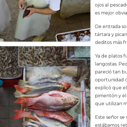
ojos al pescad
es mejor obvi
De entrada so
tártara y pic
deditos más f
Ya de platos 
langostas. Ped
pareció tan bue
oportunidad d
explicó que el
pimentón y el 
que utilizan m
Este señor se
estábamos ret