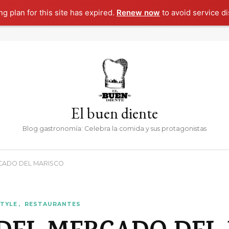
g plan for this site has expired.
Renew now
to avoid service di
El buen diente
Blog gastronomía: Celebra la comida y sus protagonistas
CADO DEL MARISCO
TYLE
RESTAURANTES