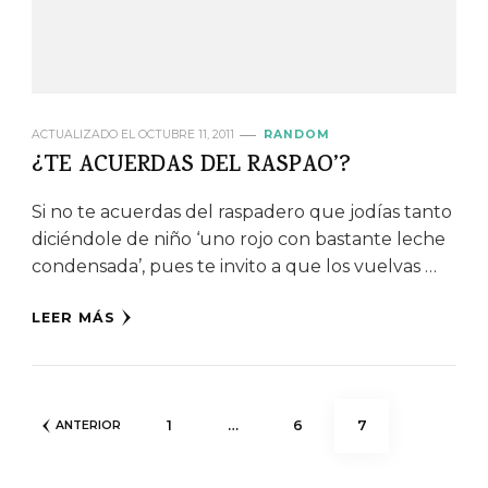
ACTUALIZADO EL
OCTUBRE 11, 2011
RANDOM
¿TE ACUERDAS DEL RASPAO’?
Si no te acuerdas del raspadero que jodías tanto
diciéndole de niño ‘uno rojo con bastante leche
condensada’, pues te invito a que los vuelvas …
LEER MÁS
Paginación
PÁGINA
PÁGINA
PÁGINA
1
…
6
7
ANTERIOR
de
entradas