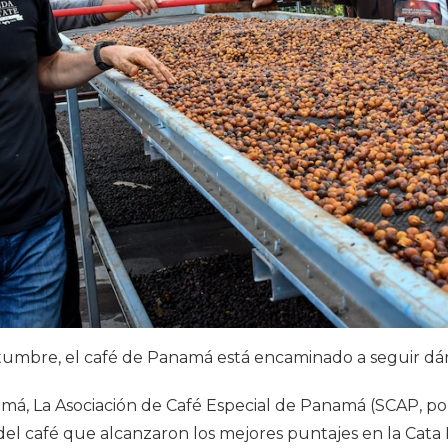
tumbre, el café de Panamá está encaminado a seguir dá
má, La Asociación de Café Especial de Panamá (SCAP, por
 del café que alcanzaron los mejores puntajes en la Cat