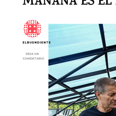
MAÑANA ES EL 
ELBUENDIENTE
DEJA UN
COMENTARIO
EN
MAÑANA
ES
EL
DÍA
DE
NUESTRO
CAFÉ.