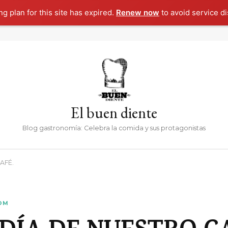
g plan for this site has expired.
Renew now
to avoid service di
El buen diente
Blog gastronomía: Celebra la comida y sus protagonistas
AFÉ.
OM