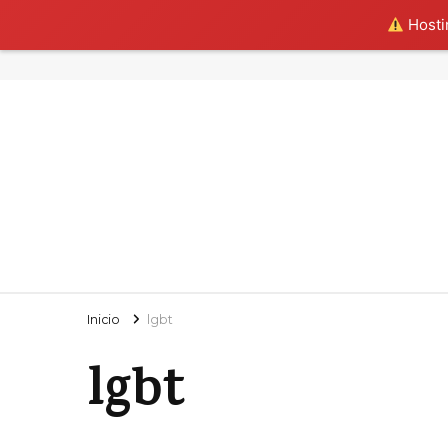
Hostin
Inicio
lgbt
lgbt