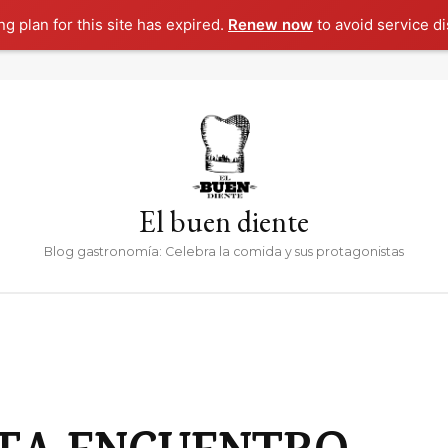
g plan for this site has expired.
Renew now
to avoid service di
El buen diente
Blog gastronomía: Celebra la comida y sus protagonistas