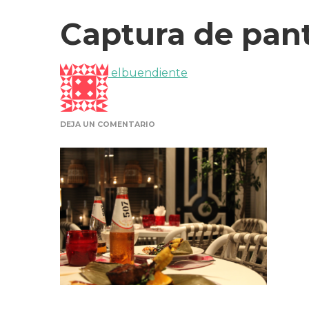
Captura de panta
elbuendiente
EN
DEJA UN COMENTARIO
CAPTURA
DE
PANTALLA
2016-
05-
25
A
LAS
14.29.01