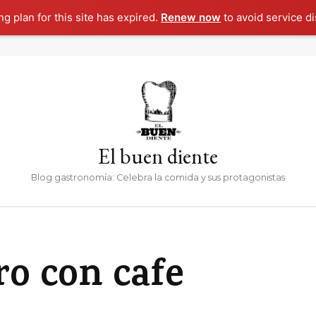
g plan for this site has expired.
Renew now
to avoid service di
El buen diente
Blog gastronomía: Celebra la comida y sus protagonistas
o con cafe