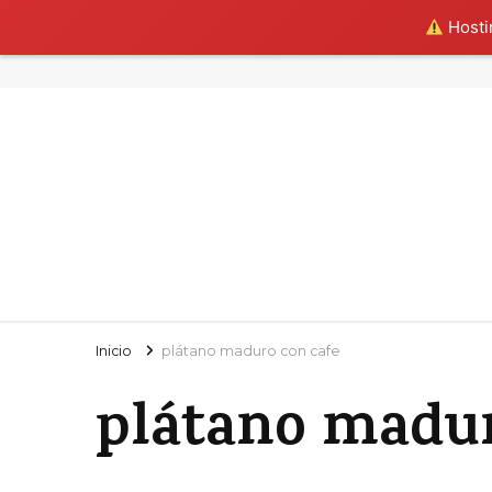
Hostin
Inicio
plátano maduro con cafe
plátano madur