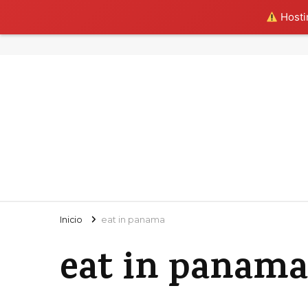
Hostin
Inicio
eat in panama
eat in panama